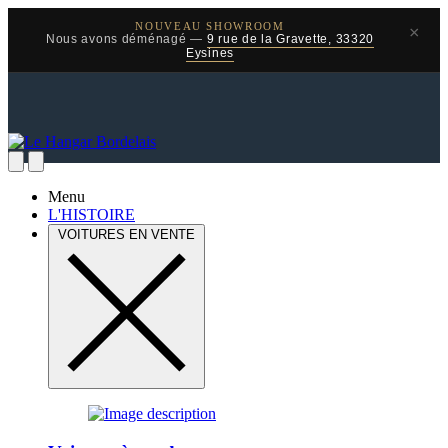
NOUVEAU SHOWROOM
×
Nous avons déménagé —
9 rue de la Gravette, 33320
Eysines
Menu
L'HISTOIRE
VOITURES EN VENTE