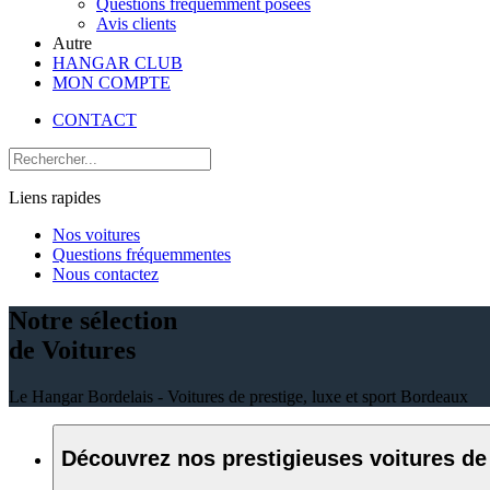
Questions fréquemment posées
Avis clients
Autre
HANGAR CLUB
MON COMPTE
CONTACT
Liens rapides
Nos voitures
Questions fréquemmentes
Nous contactez
Notre sélection
de Voitures
Le Hangar Bordelais - Voitures de prestige, luxe et sport Bordeaux
Découvrez nos prestigieuses voitures de 