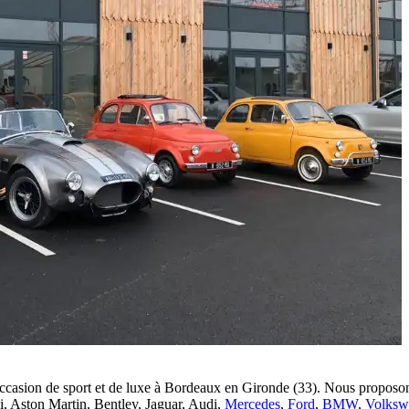
'occasion de sport et de luxe à Bordeaux en Gironde (33). Nous propos
i, Aston Martin, Bentley, Jaguar, Audi,
Mercedes
,
Ford
,
BMW
,
Volksw