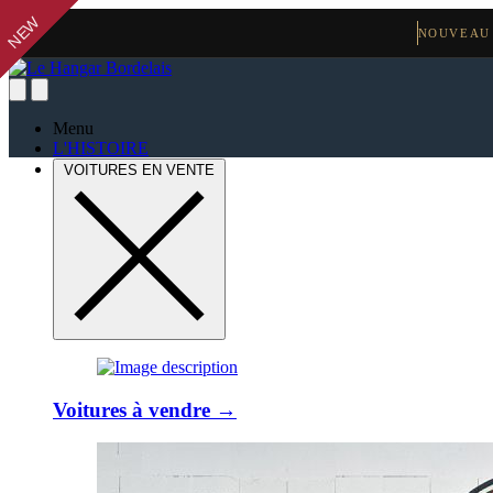
NEW
NEW
NEW
NEW
NEW
NEW
NOUVEAU
Menu
L'HISTOIRE
VOITURES EN VENTE
Voitures à vendre →