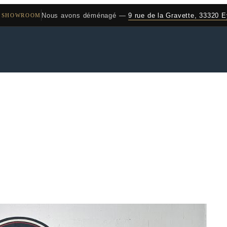
Nous avons déménagé —
9 rue de la Gravette, 33320 
 SHOWROOM